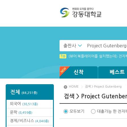
출판사
Tip
(뷰어:북플레이어를 설치했는데) 전자
신착
베스트
HOME
검색 > Project Gutenberg
전체
(66,251종)
검색 > Project Gutenbe
외국어
(38,513종)
모두보기
대출가능 한 전자
문학
(8,459종)
경제/비즈니스
(4,840종)