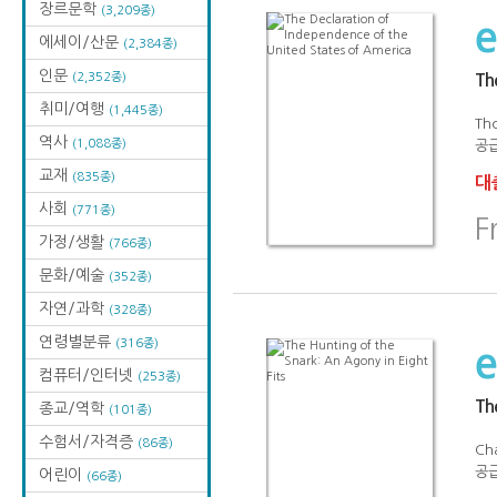
장르문학
(3,209종)
에세이/산문
(2,384종)
인문
(2,352종)
Th
취미/여행
(1,445종)
Th
역사
(1,088종)
공급
교재
(835종)
대출
사회
(771종)
F
가정/생활
(766종)
문화/예술
(352종)
자연/과학
(328종)
연령별분류
(316종)
컴퓨터/인터넷
(253종)
The
종교/역학
(101종)
수험서/자격증
(86종)
Ch
공급
어린이
(66종)