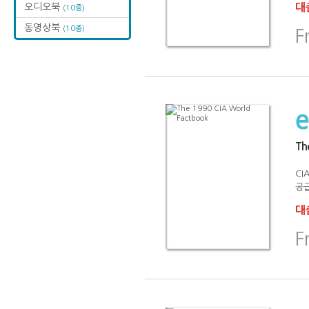
오디오북
대출
(10종)
동영상북
(10종)
F
Th
CIA
공급
대출
F