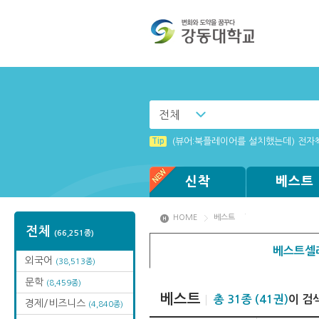
전체
Tip
(뷰어:북플레이어를 설치했는데) 전자
신착
베스트
HOME
베스트
전체
(66,251종)
베스트셀
외국어
(38,513종)
문학
(8,459종)
베스트
총 31종 (41권)
이 검
경제/비즈니스
(4,840종)