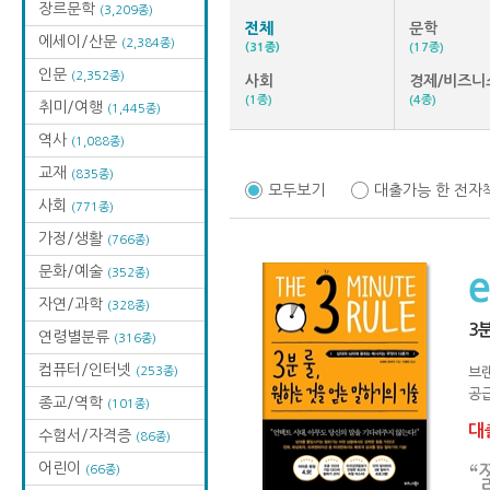
장르문학
(3,209종)
전체
문학
에세이/산문
(2,384종)
(31종)
(17종)
인문
(2,352종)
사회
경제/비즈니
(1종)
(4종)
취미/여행
(1,445종)
역사
(1,088종)
교재
(835종)
모두보기
대출가능 한 전자
사회
(771종)
가정/생활
(766종)
문화/예술
(352종)
자연/과학
(328종)
3
연령별분류
(316종)
컴퓨터/인터넷
(253종)
브
공급
종교/역학
(101종)
대출
수험서/자격증
(86종)
어린이
“
(66종)