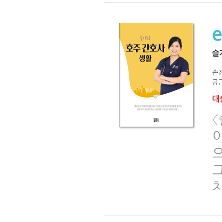
슬
손
공급
대출