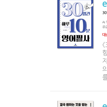
3
AI
공급
대출
《
자