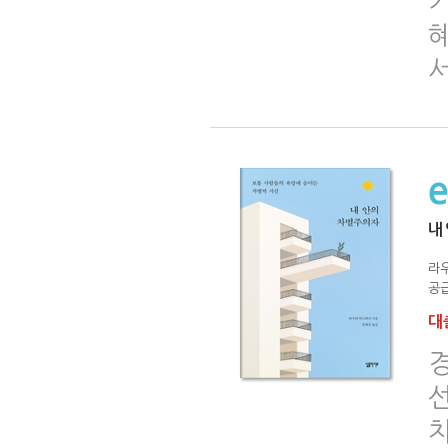
기
내
라
공급
대출
경