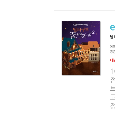
달
이
공급
대출
1
점
트