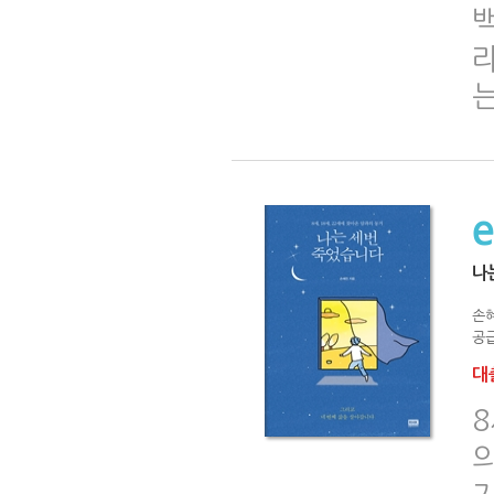
나
손
공급
대출
8