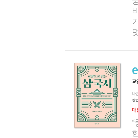
기
교
나
공급
대출
한