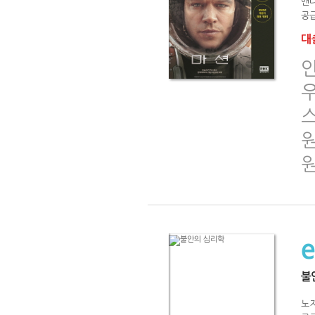
앤
공급
대출
인
스
불
노지