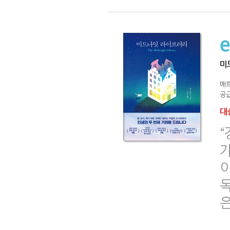
미
매
공급
대출
가
은