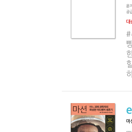
윤
공급
대출
마