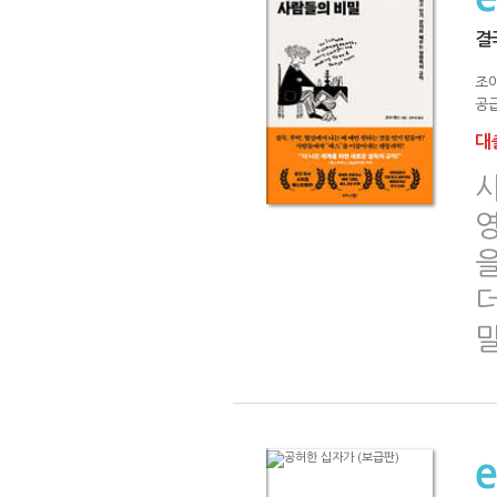
결
조이
공급
대출
영
더