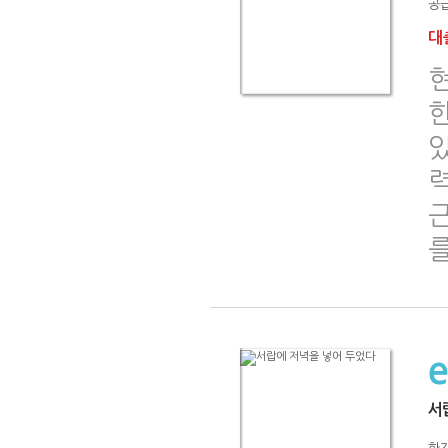
공급
대출
있
력
를
서