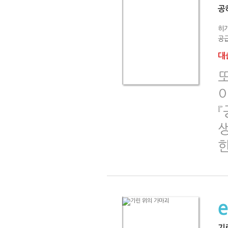
공
히
공급
대출
또
기