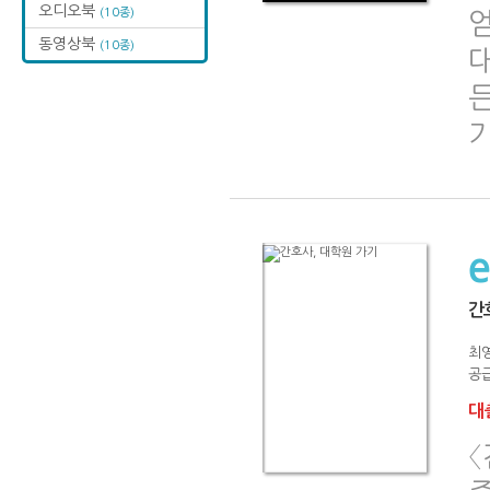
오디오북
(10종)
동영상북
(10종)
든
간
최
공급
대출
〈