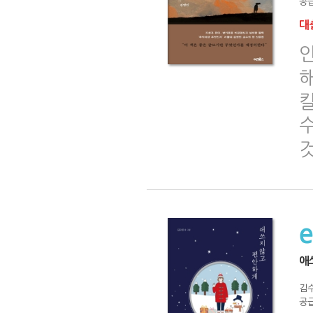
공급
대출
칼
애
김
공급