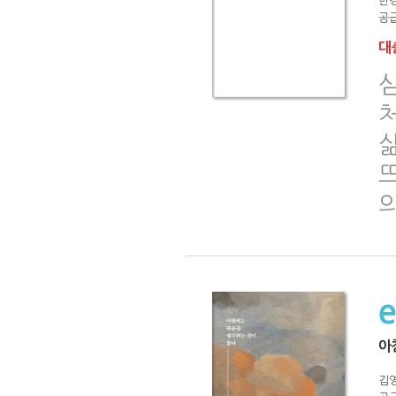
한
공급
대출
아
김