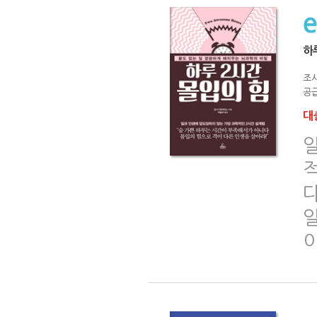
하
조
공급
대출
이